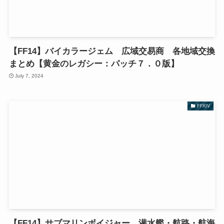
【FF14】バイカラージェム 広域交易商 各地域交換
まとめ【黄金のレガシー：パッチ７．０版】
July 7, 2024
FFXIV
【FF14】サブマリンボイジャー 潜水艦・航路・航海