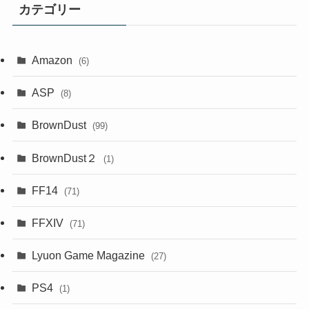
カテゴリー
Amazon
(6)
ASP
(8)
BrownDust
(99)
BrownDust２
(1)
FF14
(71)
FFXIV
(71)
Lyuon Game Magazine
(27)
PS4
(1)