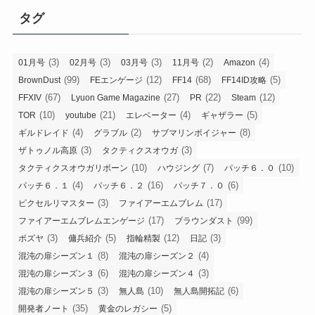
タグ
(3)
(3)
(3)
(2)
(4)
01月号
02月号
03月号
11月号
Amazon
(99)
(12)
(68)
(5)
BrownDust
FEエンゲージ
FF14
FF14ID攻略
(67)
(27)
(22)
(12)
FFXIV
Lyuon Game Magazine
PR
Steam
(10)
(21)
(4)
(5)
TOR
youtube
エレベーター
ギャザラー
(4)
(2)
(8)
ギルドレイド
グラブル
サブマリンボイジャー
(3)
(3)
ザトゥノル高原
タクティクスオウガ
(10)
(7)
(10)
タクティクスオウガリボーン
ハウジング
パッチ６．０
(4)
(16)
(6)
パッチ６．１
パッチ６．２
パッチ７．０
(3)
(17)
ピクセルリマスター
ファイアーエムブレム
(17)
(99)
ファイアーエムブレムエンゲージ
ブラウンダスト
(3)
(5)
(12)
(3)
ボズヤ
傭兵紹介
指輪精製
日記
(8)
(4)
混沌の扉シーズン１
混沌の扉シーズン２
(6)
(3)
混沌の扉シーズン３
混沌の扉シーズン４
(3)
(10)
(6)
混沌の扉シーズン５
無人島
無人島開拓記
(35)
(5)
開発者ノート
黄金のレガシー