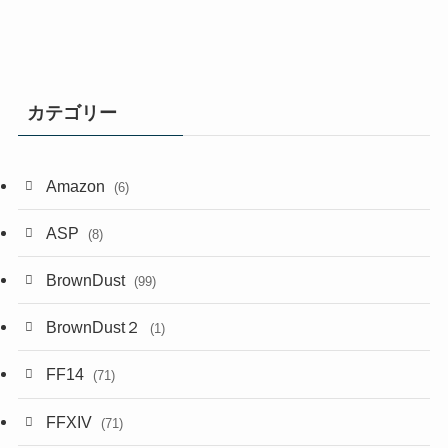
カテゴリー
Amazon
(6)
ASP
(8)
BrownDust
(99)
BrownDust２
(1)
FF14
(71)
FFXIV
(71)