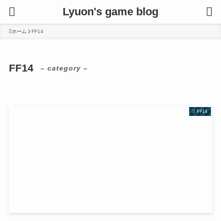
Lyuon's game blog
ホーム
FF14
FF14
– category –
FF14