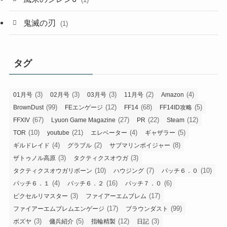
鬼滅の刃
(1)
タグ
(3)
(3)
(3)
(2)
(4)
01月号
02月号
03月号
11月号
Amazon
(99)
(12)
(68)
(5)
BrownDust
FEエンゲージ
FF14
FF14ID攻略
(67)
(27)
(22)
(12)
FFXIV
Lyuon Game Magazine
PR
Steam
(10)
(21)
(4)
(5)
TOR
youtube
エレベーター
ギャザラー
(4)
(2)
(8)
ギルドレイド
グラブル
サブマリンボイジャー
(3)
(3)
ザトゥノル高原
タクティクスオウガ
(10)
(7)
(10)
タクティクスオウガリボーン
ハウジング
パッチ６．０
(4)
(16)
(6)
パッチ６．１
パッチ６．２
パッチ７．０
(3)
(17)
ピクセルリマスター
ファイアーエムブレム
(17)
(99)
ファイアーエムブレムエンゲージ
ブラウンダスト
(3)
(5)
(12)
(3)
ボズヤ
傭兵紹介
指輪精製
日記