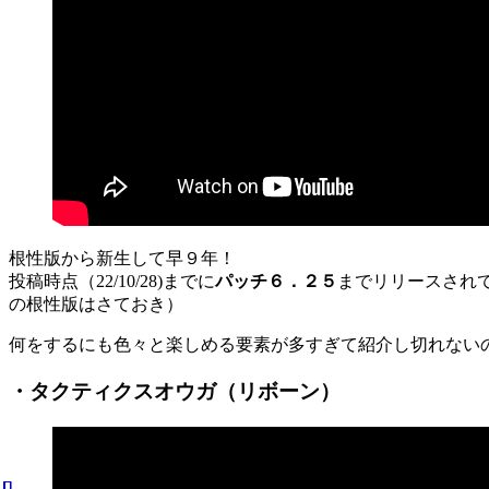
根性版から新生して早９年！
投稿時点（22/10/28)までに
パッチ６．２５
までリリースされ
の根性版はさておき）
何をするにも色々と楽しめる要素が多すぎて紹介し切れない
・タクティクスオウガ（リボーン）