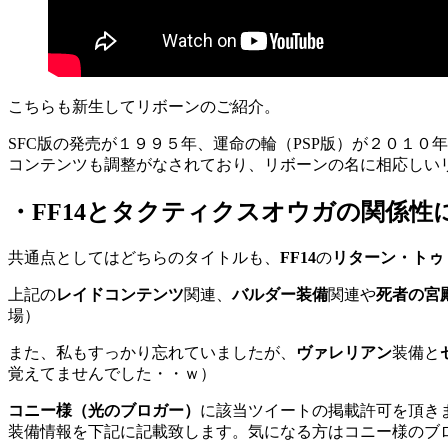
こちらも新生してリボーンのご紹介。
SFC版の発売が１９９５年、運命の輪（PSP版）が２０１０
コンテンツも調整がなされており、リボーンの名に相応しい
・FF14とタクティクスオウガの関係性
共通点としてはどちらのタイトルも、
FF14
の
リターン・トゥ
上記の
レイドコンテンツ
関連、
バルダー装備
関連や
死者の宮
場）
また、私もすっかり忘れていましたが、
ヴァレリアン
装備と
覚えてませんでした・・ｗ）
コニー様（光のブロガー）
に該当ツイートの掲載許可を頂き
装備情報を下記に記載致します。気になる方はコニー様のブ