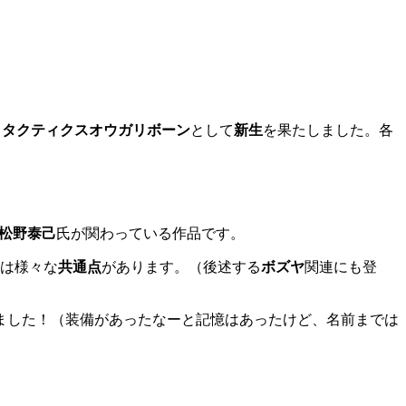
て
タクティクスオウガリボーン
として
新生
を果たしました。各
松野泰己
氏が関わっている作品です。
は様々な
共通点
があります。（後述する
ボズヤ
関連にも登
ました！（装備があったなーと記憶はあったけど、名前までは