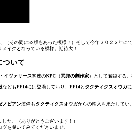
年、（その間にSS版もあった模様？）そして今年２０２２年に
リメイクとなっている模様。期待大！
について
・イヴァリース
関連の
NPC
（
異邦の劇作家
）として君臨する、
殿
なども
FF14
には登場しており、
FF14
と
タクティクスオウガ
に
ゼノビアン
装備も
タクティクスオウガ
からの輸入を果たしてい
ました。（ありがとうございます！）
ログを覗いてみてくださいませ。