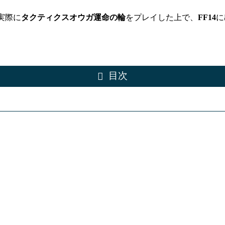
も実際に
タクティクスオウガ運命の輪
をプレイした上で、
FF14
に
目次