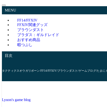
MENU
FF14/FFXIV
FFXIV関連グッズ
ブラウンダスト
ブラダス：ギルドレイド
おすすめ商品
暇つぶし
目次
タクティクスオウガリボーン/FF14/FFXIV/ブラウンダスト/ゲームブログ/たま
Lyuon's game blog