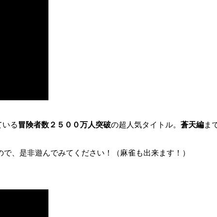
ている
冒険者数２５００万人突破
の超人気タイトル。
蒼天編
ま
ので、是非遊んでみてください！（麻雀も出来ます！）