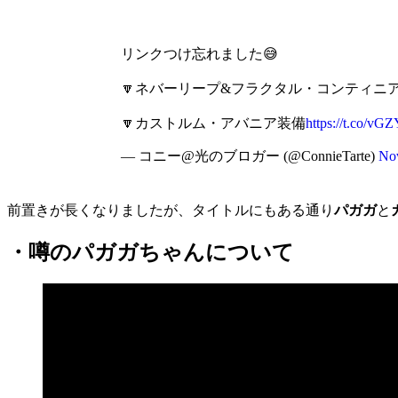
リンクつけ忘れました😅
🔽ネバーリープ&フラクタル・コンティニ
🔽カストルム・アバニア装備
https://t.co/vG
— コニー@光のブロガー (@ConnieTarte)
No
前置きが長くなりましたが、タイトルにもある通り
パガガ
と
・噂のパガガちゃんについて