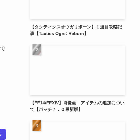
【タクティクスオウガリボーン】１週目攻略記
事【Tactics Ogre: Reborn】
で
【FF14/FFXIV】肖像画 アイテムの追加につい
て【パッチ７．０最新版】
ズ
y