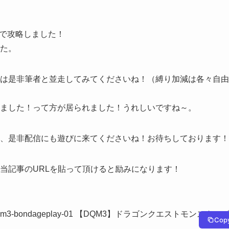
イで攻略しました！
た。
は是非筆者と並走してみてくださいね！（縛り加減は各々自由
ました！って方が居られました！うれしいですね～。
、是非配信にも遊びに来てくださいね！お待ちしております！
当記事のURLを貼って頂けると励みになります！
e.com/dqm3-bondageplay-01 【DQM3】ドラゴンクエストモンスター
Cop