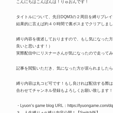
こんにちはこんばんは！りゅおんです！
タイトルについて、先日DQM3の２周目を縛りプレ
結果的に言えば約４０時間で裏ボスまでクリアしまし
縛り内容を後述しておりますので、もし気になった方
良いと思います！）
実際配信中にリスナーさんが気になったので走ってみ
記事を閲覧いただき、気になった方が居られましたら
縛り内容は丸コピ可です！もし良ければ配信する際は
合わせてチャンネル登録もよろしくお願い致します！
・Lyuon’s game blog URL：https://lyuongam
３ 人生縛り＋α 縛り内容公開！【Switch版】