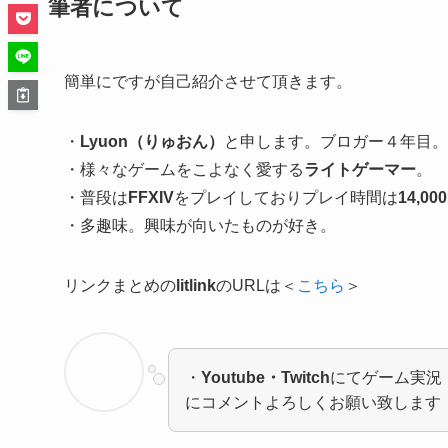
筆者について
簡単にですが自己紹介させて頂きます。
・
Lyuon（りゅおん）
と申します。ブロガー４年目。
・様々なゲームをこよなく愛する
ライトゲーマー
。
・普段は
FFXIV
をプレイしておりプレイ時間は
14,0
・多趣味。興味が向いたものが好き。
リンクまとめの
litlink
のURLは＜
こちら
＞
・
Youtube・Twitch
にてゲーム実況
にコメントよろしくお願い致します