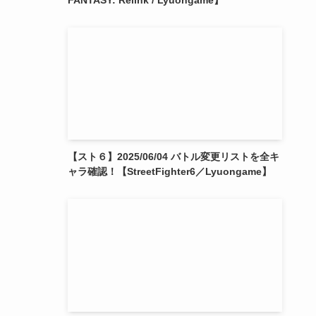
FANTASY: Relink / Lyuongame】
【スト６】2025/06/04 バトル変更リストを全キ
ャラ確認！【StreetFighter6／Lyuongame】