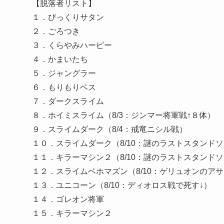
【脱落者リスト】
１．びっくりサタン
２．ごろつき
３．くらやみハーピー
４．かまいたち
５．ジャングラー
６．もりもりベス
７．ダークスライム
８．ホイミスライム（8/3：ジンマー将軍戦↑８体）
９．スライムダーク（8/4：戒竜ニシル戦）
１０．スライムダーク（8/10：謎のラストスタンド
１１．キラーマシン２（8/10：謎のラストスタンド
１２．スライムベホマズン（8/10：ゲリュオンのア
１３．ユニコーン（8/10：ディオロス戦で死す↓）
１４．ゴレオン将軍
１５．キラーマシン２