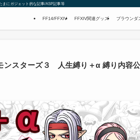
グ/たまにガジェット的な記事/ASP記事等
FF14/FFXIV
FFXIV関連グッズ
ブラウンダ
モンスターズ３ 人生縛り＋α 縛り内容