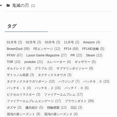
鬼滅の刃
(1)
タグ
(3)
(3)
(3)
(2)
(4)
01月号
02月号
03月号
11月号
Amazon
(99)
(12)
(68)
(5)
BrownDust
FEエンゲージ
FF14
FF14ID攻略
(67)
(27)
(22)
(12)
FFXIV
Lyuon Game Magazine
PR
Steam
(10)
(21)
(4)
(5)
TOR
youtube
エレベーター
ギャザラー
(4)
(2)
(8)
ギルドレイド
グラブル
サブマリンボイジャー
(3)
(3)
ザトゥノル高原
タクティクスオウガ
(10)
(7)
(10)
タクティクスオウガリボーン
ハウジング
パッチ６．０
(4)
(16)
(6)
パッチ６．１
パッチ６．２
パッチ７．０
(3)
(17)
ピクセルリマスター
ファイアーエムブレム
(17)
(99)
ファイアーエムブレムエンゲージ
ブラウンダスト
(3)
(5)
(12)
(3)
ボズヤ
傭兵紹介
指輪精製
日記
(8)
(4)
混沌の扉シーズン１
混沌の扉シーズン２