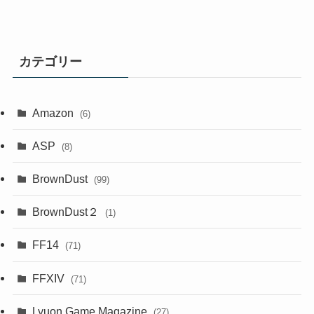
カテゴリー
Amazon
(6)
ASP
(8)
BrownDust
(99)
BrownDust２
(1)
FF14
(71)
FFXIV
(71)
Lyuon Game Magazine
(27)