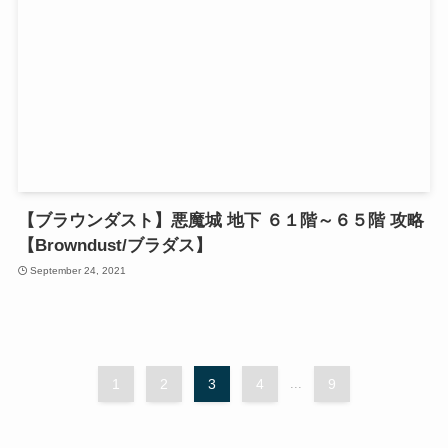
【ブラウンダスト】悪魔城 地下 ６１階～６５階 攻略
【Browndust/ブラダス】
September 24, 2021
1
2
3
4
...
9