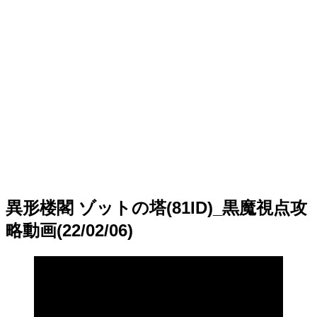
異形楼閣 ゾットの塔(81ID)_黒魔視点攻
略動画(22/02/06)