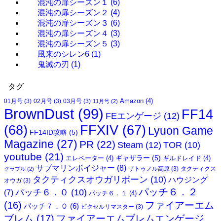
混沌の扉シーズン１
(6)
混沌の扉シーズン２
(4)
混沌の扉シーズン３
(6)
混沌の扉シーズン４
(3)
混沌の扉シーズン５
(3)
風来のシレン6
(1)
鬼滅の刃
(1)
タグ
Amazon
(4)
01月号
(3)
02月号
(3)
03月号
(3)
11月号
(2)
BrownDust
(99)
FF14
FEエンゲージ
(12)
(68)
FFXIV
(67)
Lyuon Game
FF14ID攻略
(5)
Magazine
(27)
PR
(22)
Steam
(12)
TOR
(10)
youtube
(21)
ギャザラー
(5)
エレベーター
(4)
ギルドレイド
(4)
サブマリンボイジャー
(8)
ザトゥノル高原
(3)
タクティクス
グラブル
(2)
タクティクスオウガリボーン
(10)
ハウジング
オウガ
(3)
パッチ６．２
パッチ６．０
(10)
(7)
パッチ６．１
(4)
(16)
ファイアーエム
パッチ７．０
(6)
ピクセルリマスター
(3)
ブレム
(17)
ファイアーエムブレムエンゲージ