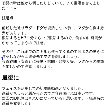
初見の時は他から倒したりしていて、よく復活させてまし
た・・ｗ
注意点
前述した通り
ラグ
・
ドグ
が復活しない様に、
マグ
から倒す必
要があります。
復活するとHP半分ぐらいで復活するので、倒すのに時間が
かかってしまうので注意。
その他、これまでのスキルも使ってくるので各ボスの動きに
注意しながら回避優先で
マグ
を倒しましょう。
設置範囲（安置）に移動・散開・頭割り等、
ラグ
からの攻撃
も忙しいので注意しましょう。
最後に
フェイスを活用しての初攻略動画となりました。
画質がちょっと悪かったのでご容赦頂ければ幸いです。
次回のID以降はきれいになっていると思います。（録画時の
画質を変更した）