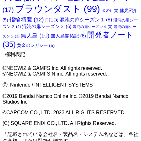
ブラウンダスト
(99)
(17)
傭兵紹介
ボズヤ
(3)
指輪精製
(12)
混沌の扉シーズン１
(8)
(5)
混沌の扉シー
日記
(3)
混沌の扉シーズン３
(6)
ズン２
(4)
混沌の扉シーズン４
(3)
混沌の扉シー
開発者ノート
無人島
(10)
無人島開拓記
(6)
ズン５
(3)
(35)
黄金のレガシー
(5)
権利表記
©NEOWIZ & GAMFS Inc. All rights reserved.
©NEOWIZ & GAMFS N inc. All rights reserved.
Ⓒ Nintendo / INTELLIGENT SYSTEMS
©2019 Bandai Namco Online Inc. ©2019 Bandai Namco
Studios Inc.
©CAPCOM CO., LTD. 2023 ALL RIGHTS RESERVED.
(C) SQUARE ENIX CO., LTD. All Rights Reserved.
「記載されている会社名・製品名・システム名などは、各社
の商標、または登録商標です。」