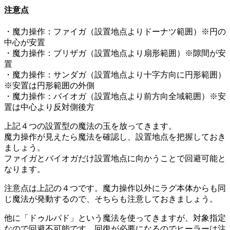
注意点
・魔力操作：ファイガ（設置地点よりドーナツ範囲）※円の
中心が安置
・魔力操作：ブリザガ（設置地点より扇形範囲）※隙間が安
置
・魔力操作：サンダガ（設置地点より十字方向に円形範囲）
※安置は円形範囲の外側
・魔力操作：バイオガ（設置地点より前方向全域範囲）※安
置は中心より反対側後方
上記４つの設置型の魔法の玉を放ってきます。
魔力操作が見えたら魔法を確認し、設置地点を把握しておき
ましょう。
ファイガとバイオガだけ設置地点に向かうことで回避可能と
なります。
注意点は上記の４つです。魔力操作以外にラグ本体からも同
じ魔法が発動するので、そちらも注意しておきましょう。
他に「ドゥルパド」という魔法を使ってきますが、対象指定
なので回避不可能です。回復が必要になるのでヒーラーは注