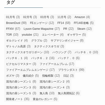
タグ
(3)
(3)
(3)
(2)
(4)
01月号
02月号
03月号
11月号
Amazon
(99)
(12)
(68)
(5)
BrownDust
FEエンゲージ
FF14
FF14ID攻略
(67)
(27)
(22)
(12)
FFXIV
Lyuon Game Magazine
PR
Steam
(10)
(21)
(4)
(5)
TOR
youtube
エレベーター
ギャザラー
(4)
(2)
(8)
ギルドレイド
グラブル
サブマリンボイジャー
(3)
(3)
ザトゥノル高原
タクティクスオウガ
(10)
(7)
(10)
タクティクスオウガリボーン
ハウジング
パッチ６．０
(4)
(16)
(6)
パッチ６．１
パッチ６．２
パッチ７．０
(3)
(17)
ピクセルリマスター
ファイアーエムブレム
(17)
(99)
ファイアーエムブレムエンゲージ
ブラウンダスト
(3)
(5)
(12)
(3)
ボズヤ
傭兵紹介
指輪精製
日記
(8)
(4)
混沌の扉シーズン１
混沌の扉シーズン２
(6)
(3)
混沌の扉シーズン３
混沌の扉シーズン４
(3)
(10)
(6)
混沌の扉シーズン５
無人島
無人島開拓記
(35)
(5)
開発者ノート
黄金のレガシー