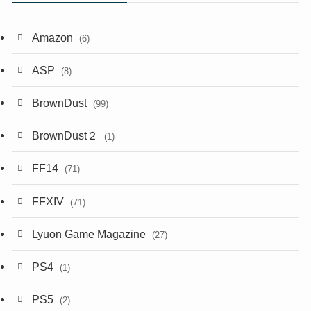
Amazon
(6)
ASP
(8)
BrownDust
(99)
BrownDust２
(1)
FF14
(71)
FFXIV
(71)
Lyuon Game Magazine
(27)
PS4
(1)
PS5
(2)