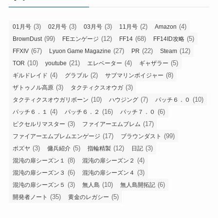
(3)
(3)
(3)
(2)
(4)
01月号
02月号
03月号
11月号
Amazon
(99)
(12)
(68)
(5)
BrownDust
FEエンゲージ
FF14
FF14ID攻略
(67)
(27)
(22)
(12)
FFXIV
Lyuon Game Magazine
PR
Steam
(10)
(21)
(4)
(5)
TOR
youtube
エレベーター
ギャザラー
(4)
(2)
(8)
ギルドレイド
グラブル
サブマリンボイジャー
(3)
(3)
ザトゥノル高原
タクティクスオウガ
(10)
(7)
(10)
タクティクスオウガリボーン
ハウジング
パッチ６．０
(4)
(16)
(6)
パッチ６．１
パッチ６．２
パッチ７．０
(3)
(17)
ピクセルリマスター
ファイアーエムブレム
(17)
(99)
ファイアーエムブレムエンゲージ
ブラウンダスト
(3)
(5)
(12)
(3)
ボズヤ
傭兵紹介
指輪精製
日記
(8)
(4)
混沌の扉シーズン１
混沌の扉シーズン２
(6)
(3)
混沌の扉シーズン３
混沌の扉シーズン４
(3)
(10)
(6)
混沌の扉シーズン５
無人島
無人島開拓記
(35)
(5)
開発者ノート
黄金のレガシー