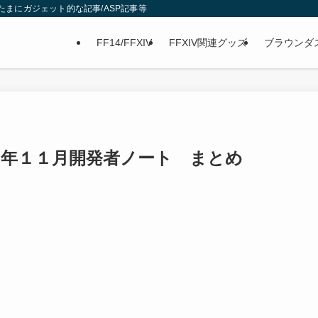
グ/たまにガジェット的な記事/ASP記事等
FF14/FFXIV
FFXIV関連グッズ
ブラウンダ
年１１月開発者ノート まとめ