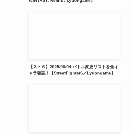
FANTASY: Relink / Lyuongame】
【スト６】2025/06/04 バトル変更リストを全キ
ャラ確認！【StreetFighter6／Lyuongame】