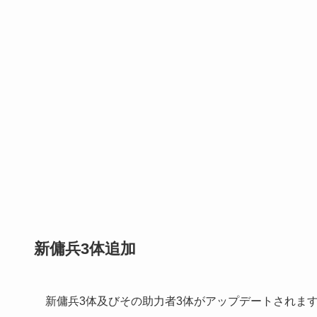
新傭兵3体追加
新傭兵3体及びその助力者3体がアップデートされま