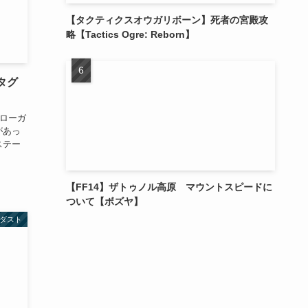
【タクティクスオウガリボーン】死者の宮殿攻
略【Tactics Ogre: Reborn】
タグ
 ローガ
があっ
ステー
【FF14】ザトゥノル高原 マウントスピードに
ついて【ボズヤ】
ダスト