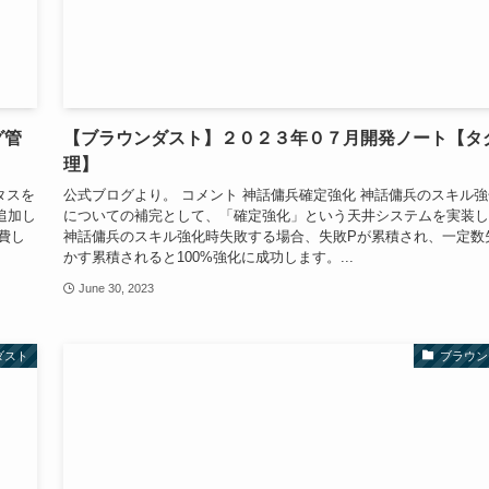
グ管
【ブラウンダスト】２０２３年０７月開発ノート【タ
理】
タスを
公式ブログより。 コメント 神話傭兵確定強化 神話傭兵のスキル
追加し
についての補完として、「確定強化」という天井システムを実装し
費し
神話傭兵のスキル強化時失敗する場合、失敗Pが累積され、一定数
かす累積されると100%強化に成功します。...
June 30, 2023
ダスト
ブラウン