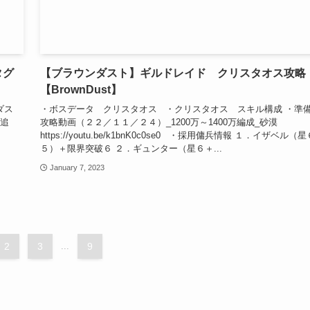
タグ
【ブラウンダスト】ギルドレイド クリスタオス攻略
【BrownDust】
ダス
・ボスデータ クリスタオス ・クリスタオス スキル構成 ・準備
ー追
攻略動画（２２／１１／２４）_1200万～1400万編成_砂漠
https://youtu.be/k1bnK0c0se0 ・採用傭兵情報 １．イザベル（
５）＋限界突破６ ２．ギュンター（星６＋...
January 7, 2023
2
3
...
9