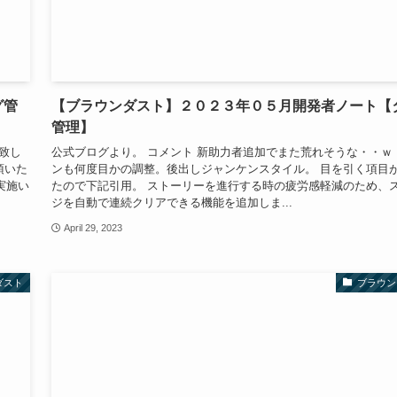
グ管
【ブラウンダスト】２０２３年０５月開発者ノート【
管理】
内致し
公式ブログより。 コメント 新助力者追加でまた荒れそうな・・ｗ
頂いた
ンも何度目かの調整。後出しジャンケンスタイル。 目を引く項目
実施い
たので下記引用。 ストーリーを進行する時の疲労感軽減のため、
ジを自動で連続クリアできる機能を追加しま...
April 29, 2023
ダスト
ブラウン