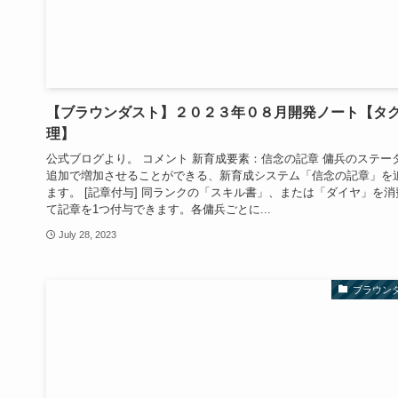
【ブラウンダスト】２０２３年０８月開発ノート【タ
理】
公式ブログより。 コメント 新育成要素：信念の記章 傭兵のステー
追加で増加させることができる、新育成システム「信念の記章」を
ます。 [記章付与] 同ランクの「スキル書」、または「ダイヤ」を消
て記章を1つ付与できます。各傭兵ごとに...
July 28, 2023
ブラウン