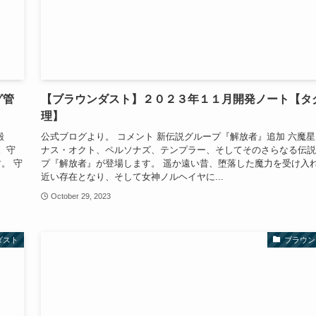
グ管
【ブラウンダスト】２０２３年１１月開発ノート【タ
理】
殿
公式ブログより。 コメント 新伝説グループ『解放者』追加 六魔
。守
ナス・オクト、ペルソナズ、テンプラー、そしてそのさらなる伝説
。 守
プ『解放者』が登場します。 遥か遠い昔、堕落した魔力を受け入
近い存在となり、そして女神ノルヘイヤに...
October 29, 2023
ダスト
ブラウン