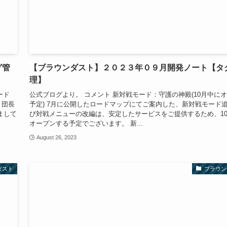
グ管
【ブラウンダスト】２０２３年０９月開発ノート【タ
理】
ード
公式ブログより。 コメント 新対戦モード：守護の神殿(10月中に
、団長
予定) 7月に公開したロードマップにてご案内した、新対戦モード
まして
び対戦メニューの改編は、安定したサービスをご提供するため、1
オープンする予定でございます。 新...
August 26, 2023
ダスト
ブラウン