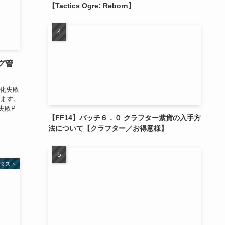
【Tactics Ogre: Reborn】
グ管
強化失敗
ます。
失敗P
【FF14】パッチ６．０ クラフター紫貨の入手方
法について【クラフター／お得意様】
ダスト