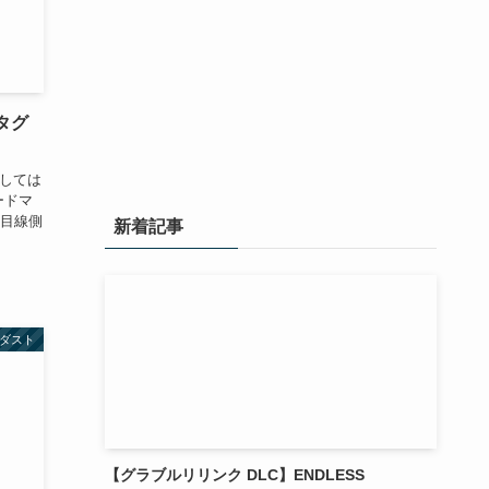
タグ
装しては
ードマ
目線側
新着記事
ダスト
【グラブルリリンク DLC】ENDLESS