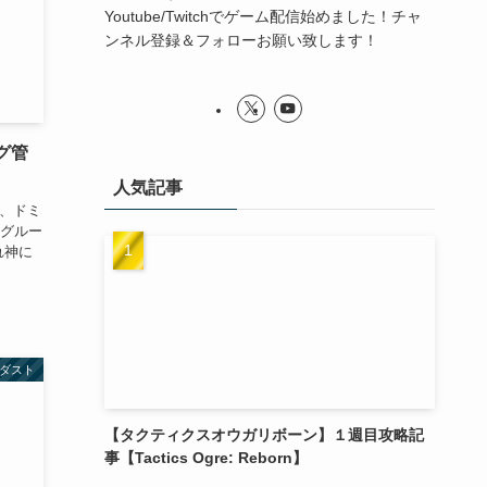
Youtube/Twitchでゲーム配信始めました！チャ
ンネル登録＆フォローお願い致します！
グ管
人気記事
星、ドミ
グルー
れ神に
ダスト
【タクティクスオウガリボーン】１週目攻略記
事【Tactics Ogre: Reborn】