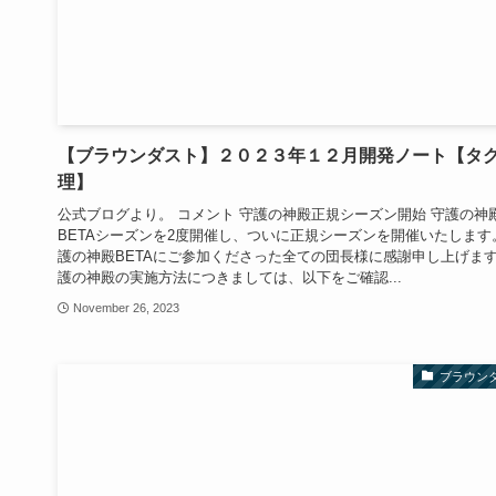
【ブラウンダスト】２０２３年１２月開発ノート【タ
理】
公式ブログより。 コメント 守護の神殿正規シーズン開始 守護の神
BETAシーズンを2度開催し、ついに正規シーズンを開催いたします
護の神殿BETAにご参加くださった全ての団長様に感謝申し上げます
護の神殿の実施方法につきましては、以下をご確認...
November 26, 2023
ブラウン