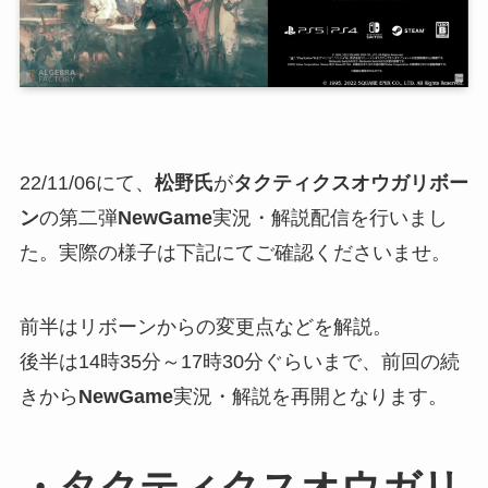
22/11/06にて、
松野氏
が
タクティクスオウガリボー
ン
の第二弾
NewGame
実況・解説配信を行いまし
た。実際の様子は下記にてご確認くださいませ。
前半はリボーンからの変更点などを解説。
後半は14時35分～17時30分ぐらいまで、前回の続
きから
NewGame
実況・解説を再開となります。
・タクティクスオウガリ