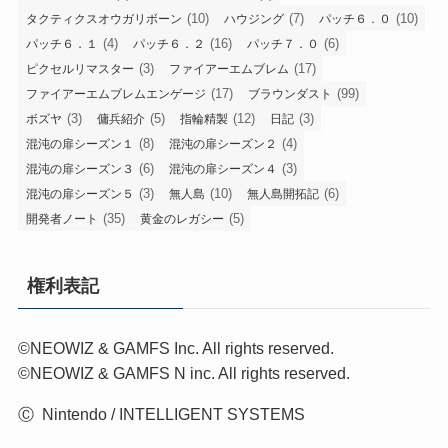
(10)
(7)
(10)
タクティクスオウガリボーン
ハウジング
パッチ６．０
(4)
(16)
(6)
パッチ６．１
パッチ６．２
パッチ７．０
(3)
(17)
ピクセルリマスター
ファイアーエムブレム
(17)
(99)
ファイアーエムブレムエンゲージ
ブラウンダスト
(3)
(5)
(12)
(3)
ボズヤ
傭兵紹介
指輪精製
日記
(8)
(4)
混沌の扉シーズン１
混沌の扉シーズン２
(6)
(3)
混沌の扉シーズン３
混沌の扉シーズン４
(3)
(10)
(6)
混沌の扉シーズン５
無人島
無人島開拓記
(35)
(5)
開発者ノート
黄金のレガシー
権利表記
©NEOWIZ & GAMFS Inc. All rights reserved.
©NEOWIZ & GAMFS N inc. All rights reserved.
Ⓒ Nintendo / INTELLIGENT SYSTEMS