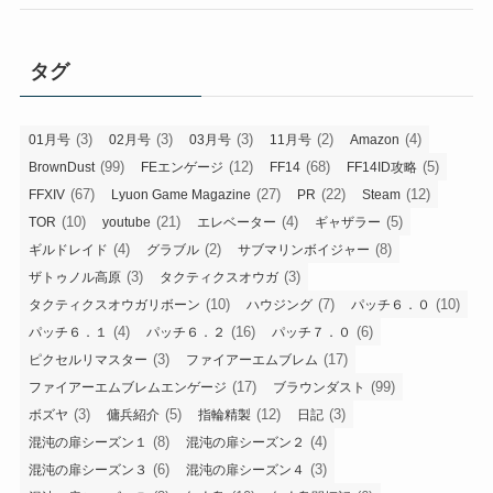
タグ
(3)
(3)
(3)
(2)
(4)
01月号
02月号
03月号
11月号
Amazon
(99)
(12)
(68)
(5)
BrownDust
FEエンゲージ
FF14
FF14ID攻略
(67)
(27)
(22)
(12)
FFXIV
Lyuon Game Magazine
PR
Steam
(10)
(21)
(4)
(5)
TOR
youtube
エレベーター
ギャザラー
(4)
(2)
(8)
ギルドレイド
グラブル
サブマリンボイジャー
(3)
(3)
ザトゥノル高原
タクティクスオウガ
(10)
(7)
(10)
タクティクスオウガリボーン
ハウジング
パッチ６．０
(4)
(16)
(6)
パッチ６．１
パッチ６．２
パッチ７．０
(3)
(17)
ピクセルリマスター
ファイアーエムブレム
(17)
(99)
ファイアーエムブレムエンゲージ
ブラウンダスト
(3)
(5)
(12)
(3)
ボズヤ
傭兵紹介
指輪精製
日記
(8)
(4)
混沌の扉シーズン１
混沌の扉シーズン２
(6)
(3)
混沌の扉シーズン３
混沌の扉シーズン４