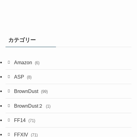
カテゴリー
Amazon
(6)
ASP
(8)
BrownDust
(99)
BrownDust２
(1)
FF14
(71)
FFXIV
(71)