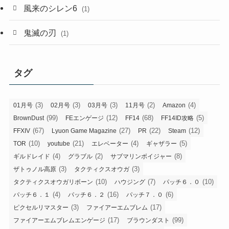
風来のシレン6
(1)
鬼滅の刃
(1)
タグ
(3)
(3)
(3)
(2)
(4)
01月号
02月号
03月号
11月号
Amazon
(99)
(12)
(68)
(5)
BrownDust
FEエンゲージ
FF14
FF14ID攻略
(67)
(27)
(22)
(12)
FFXIV
Lyuon Game Magazine
PR
Steam
(10)
(21)
(4)
(5)
TOR
youtube
エレベーター
ギャザラー
(4)
(2)
(8)
ギルドレイド
グラブル
サブマリンボイジャー
(3)
(3)
ザトゥノル高原
タクティクスオウガ
(10)
(7)
(10)
タクティクスオウガリボーン
ハウジング
パッチ６．０
(4)
(16)
(6)
パッチ６．１
パッチ６．２
パッチ７．０
(3)
(17)
ピクセルリマスター
ファイアーエムブレム
(17)
(99)
ファイアーエムブレムエンゲージ
ブラウンダスト