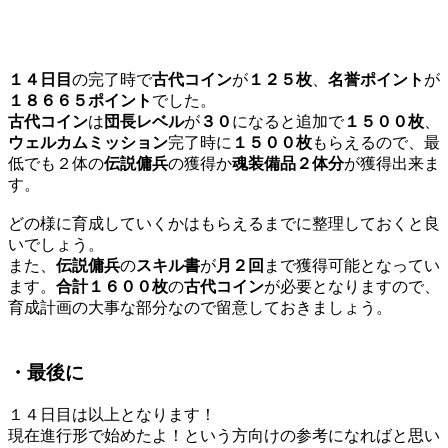
１４日目
の完了時で
古代コイン
が
１２５枚
、
名誉ポイント
が
１８６６５ポイント
でした。
古代コイン
は
団長レベル
が
３０
になると追加で
１５００枚
、
ウェルカムミッション
完了時に
１５００枚
もらえるので、最
低でも２体の
伝説傭兵
の獲得か
魂装備品２体分
が獲得出来ま
す。
どの様に育成していくかはもらえるまでに整理しておくと良
いでしょう。
また、
伝説傭兵
の
スキル書
が
月２回
まで獲得可能となってい
ます。
合計１６００枚
の
古代コイン
が必要となりますので、
育成計画の大事な部分なので留意しておきましょう。
・最後に
１４日目は以上となります！
現在進行形で始めたよ！という方向けの参考になればと思い