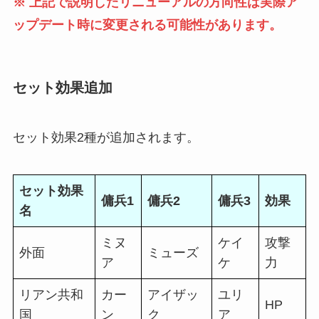
※ 上記で説明したリニューアルの方向性は実際ア
ップデート時に変更される可能性があります。
セット効果追加
セット効果2種が追加されます。
セット効果
傭兵1
傭兵2
傭兵3
効果
名
ミヌ
ケイ
攻撃
外面
ミューズ
ア
ケ
力
リアン共和
カー
アイザッ
ユリ
HP
国
ン
ク
ア